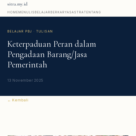
sitra.my.id
HOME
MENULIS
BELAJAR
BERKARYA
SASTRA
TENTANG
BELAJAR PBJ · TULISAN
Keterpaduan Peran dalam
Pengadaan Barang/Jasa
Pemerintah
13 November 2025
← Kembali